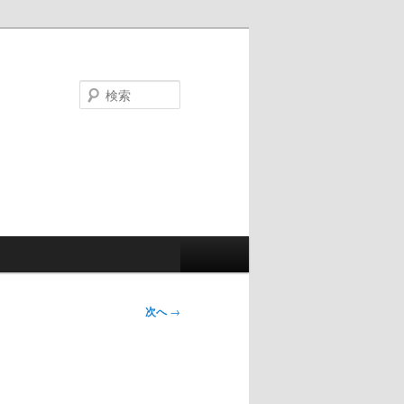
検
索
次へ
→