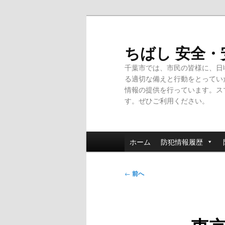
メ
イ
ン
ちばし 安全
コ
千葉市では、市民の皆様に、日
ン
る適切な備えと行動をとってい
テ
情報の提供を行っています。ス
ン
す。ぜひご利用ください。
ツ
へ
移
メ
動
ホーム
防犯情報履歴
イ
ン
投
メ
←
前へ
稿
ニ
ナ
ュ
ビ
ー
ゲ