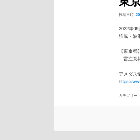
東
ー
シ
投稿日時:
2
ョ
ン
2022年0
強風・波
【東京都
雷注意
アメダス情
https://w
カテゴリー: