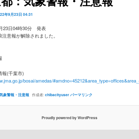
京都：気象警報・注意報
022年9月23日 04:31
9月23日04時30分 発表
浪注意報が解除されました。
】
報
報(千葉市)
ww.jma.go.jp/bosai/amedas/#amdno=45212&area_type=offices&are
気象警報・注意報
作成者:
chibacityuser
パーマリンク
Proudly powered by WordPress