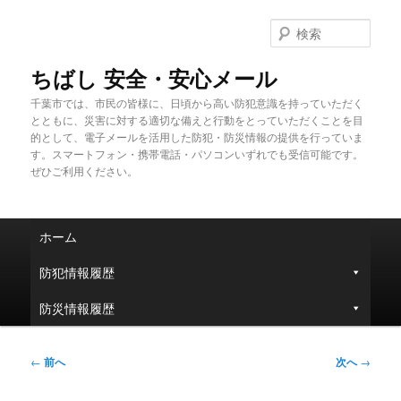
メ
イ
検
ン
索
コ
ちばし 安全・安心メール
ン
千葉市では、市民の皆様に、日頃から高い防犯意識を持っていただく
テ
とともに、災害に対する適切な備えと行動をとっていただくことを目
ン
的として、電子メールを活用した防犯・防災情報の提供を行っていま
ツ
す。スマートフォン・携帯電話・パソコンいずれでも受信可能です。
へ
ぜひご利用ください。
移
動
メ
ホーム
イ
ン
防犯情報履歴
メ
ニ
防災情報履歴
ュ
ー
投
←
前へ
次へ
→
稿
ナ