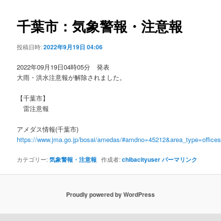
ビ
ゲ
千葉市：気象警報・注意報
ー
シ
投稿日時:
2022年9月19日 04:06
ョ
ン
2022年09月19日04時05分 発表
大雨・洪水注意報が解除されました。
【千葉市】
雷注意報
アメダス情報(千葉市)
https://www.jma.go.jp/bosai/amedas/#amdno=45212&area_type=offic
カテゴリー:
気象警報・注意報
作成者:
chibacityuser
パーマリンク
Proudly powered by WordPress