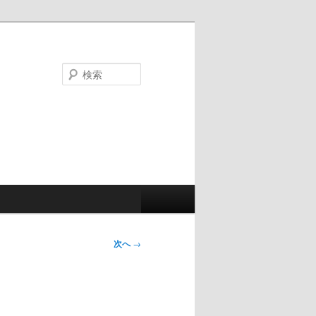
検
索
次へ
→