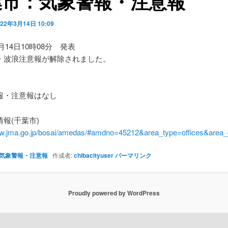
葉市：気象警報・注意報
022年3月14日 10:09
3月14日10時08分 発表
・波浪注意報が解除されました。
】
・注意報はなし
報(千葉市)
ww.jma.go.jp/bosai/amedas/#amdno=45212&area_type=offices&are
気象警報・注意報
作成者:
chibacityuser
パーマリンク
Proudly powered by WordPress