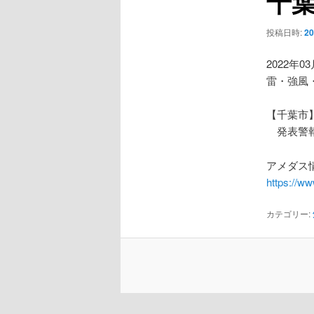
千
ー
シ
投稿日時:
2
ョ
ン
2022年0
雷・強風
【千葉市
発表警報
アメダス情
https://w
カテゴリー: