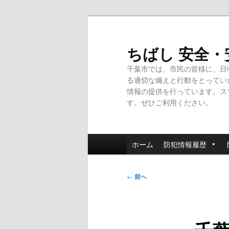
メ
イ
ン
ちばし 安全
コ
千葉市では、市民の皆様に、日
ン
る適切な備えと行動をとってい
テ
情報の提供を行っています。ス
ン
す。ぜひご利用ください。
ツ
へ
移
メ
動
ホーム
防犯情報履歴
イ
ン
投
メ
←
前へ
稿
ニ
ナ
ュ
ビ
ー
ゲ