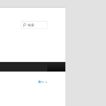
検
索
次へ
→