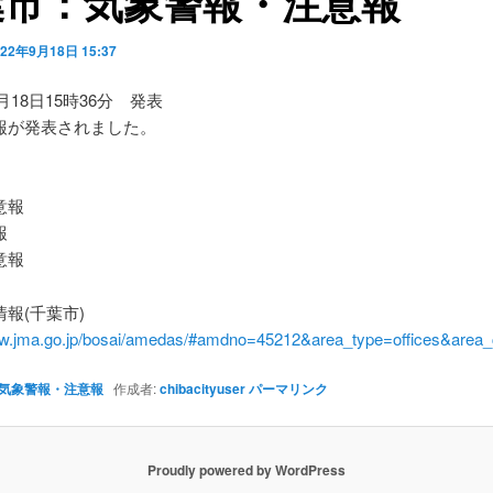
葉市：気象警報・注意報
022年9月18日 15:37
9月18日15時36分 発表
報が発表されました。
】
意報
報
意報
報(千葉市)
ww.jma.go.jp/bosai/amedas/#amdno=45212&area_type=offices&are
気象警報・注意報
作成者:
chibacityuser
パーマリンク
Proudly powered by WordPress