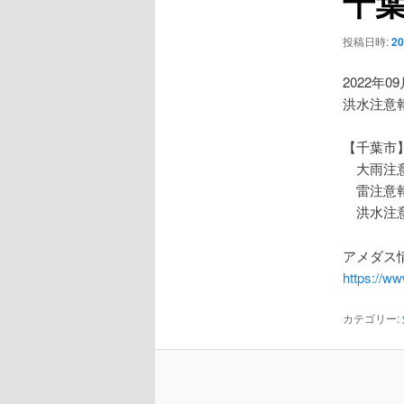
千
ー
シ
投稿日時:
2
ョ
ン
2022年0
洪水注意
【千葉市
大雨注
雷注意
洪水注
アメダス情
https://w
カテゴリー: