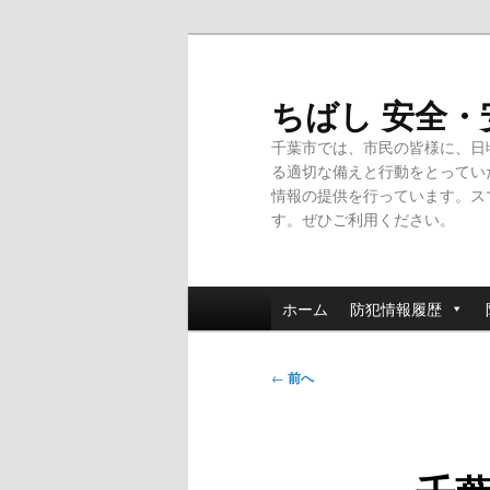
メ
イ
ン
ちばし 安全
コ
千葉市では、市民の皆様に、日
ン
る適切な備えと行動をとってい
テ
情報の提供を行っています。ス
ン
す。ぜひご利用ください。
ツ
へ
移
メ
動
ホーム
防犯情報履歴
イ
ン
投
メ
←
前へ
稿
ニ
ナ
ュ
ビ
ー
ゲ