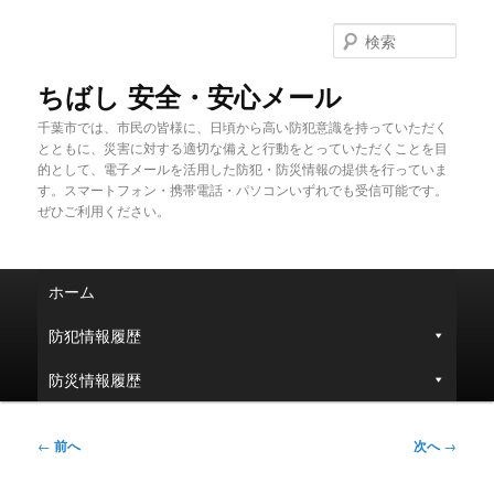
メ
イ
検
ン
索
コ
ちばし 安全・安心メール
ン
千葉市では、市民の皆様に、日頃から高い防犯意識を持っていただく
テ
とともに、災害に対する適切な備えと行動をとっていただくことを目
ン
的として、電子メールを活用した防犯・防災情報の提供を行っていま
ツ
す。スマートフォン・携帯電話・パソコンいずれでも受信可能です。
へ
ぜひご利用ください。
移
動
メ
ホーム
イ
ン
防犯情報履歴
メ
ニ
防災情報履歴
ュ
ー
投
←
前へ
次へ
→
稿
ナ