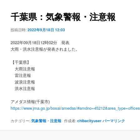
ビ
ゲ
千葉県：気象警報・注意報
ー
シ
投稿日時:
2022年9月18日 12:03
ョ
ン
2022年09月18日12時02分 発表
大雨・洪水注意報が発表されました。
【千葉県】
大雨注意報
雷注意報
波浪注意報
洪水注意報
アメダス情報(千葉市)
https://www.jma.go.jp/bosai/amedas/#amdno=45212&area_type=offic
カテゴリー:
気象警報・注意報
作成者:
chibacityuser
パーマリンク