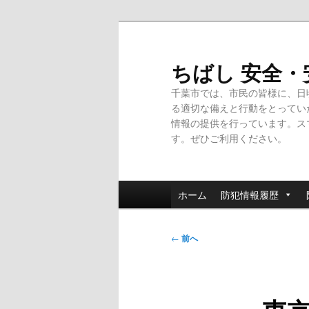
メ
イ
ン
ちばし 安全
コ
千葉市では、市民の皆様に、日
ン
る適切な備えと行動をとってい
テ
情報の提供を行っています。ス
ン
す。ぜひご利用ください。
ツ
へ
移
メ
動
ホーム
防犯情報履歴
イ
ン
投
メ
←
前へ
稿
ニ
ナ
ュ
ビ
ー
ゲ