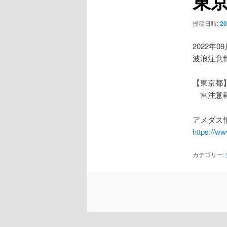
東
ー
シ
投稿日時:
2
ョ
ン
2022年0
波浪注意
【東京都
雷注意
アメダス情
https://w
カテゴリー: