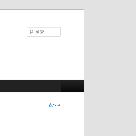
検
索
次へ
→