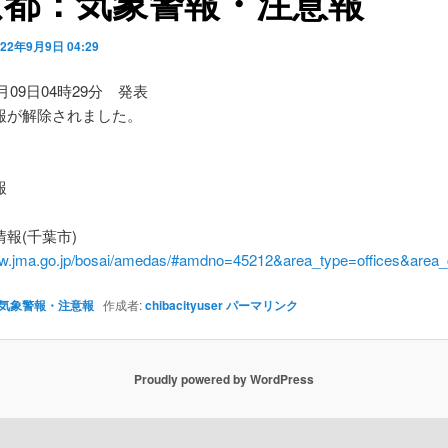
京都：気象警報・注意報
022年9月9日 04:29
9月09日04時29分 発表
報が解除されました。
】
報
報(千葉市)
ww.jma.go.jp/bosai/amedas/#amdno=45212&area_type=offices&are
気象警報・注意報
作成者:
chibacityuser
パーマリンク
Proudly powered by WordPress