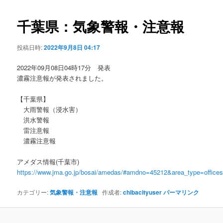
ビ
ゲ
千葉県：気象警報・注意報
ー
シ
投稿日時:
2022年9月8日 04:17
ョ
ン
2022年09月08日04時17分 発表
濃霧注意報が発表されました。
【千葉県】
大雨警報（浸水害）
洪水警報
雷注意報
濃霧注意報
アメダス情報(千葉市)
https://www.jma.go.jp/bosai/amedas/#amdno=45212&area_type=offic
カテゴリー:
気象警報・注意報
作成者:
chibacityuser
パーマリンク