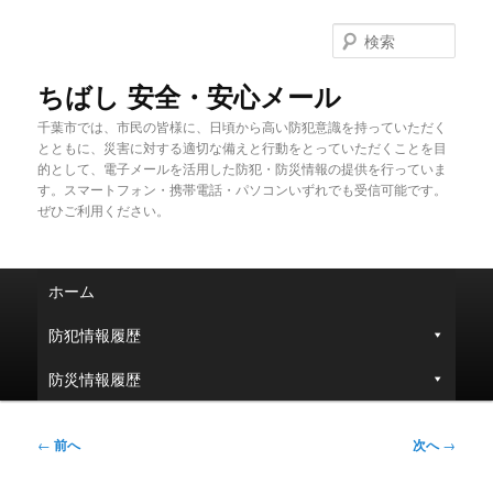
メ
イ
検
ン
索
コ
ちばし 安全・安心メール
ン
千葉市では、市民の皆様に、日頃から高い防犯意識を持っていただく
テ
とともに、災害に対する適切な備えと行動をとっていただくことを目
ン
的として、電子メールを活用した防犯・防災情報の提供を行っていま
ツ
す。スマートフォン・携帯電話・パソコンいずれでも受信可能です。
へ
ぜひご利用ください。
移
動
メ
ホーム
イ
ン
防犯情報履歴
メ
ニ
防災情報履歴
ュ
ー
投
←
前へ
次へ
→
稿
ナ