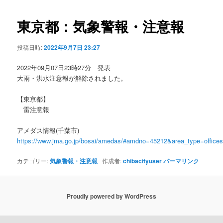
ビ
ゲ
東京都：気象警報・注意報
ー
シ
投稿日時:
2022年9月7日 23:27
ョ
ン
2022年09月07日23時27分 発表
大雨・洪水注意報が解除されました。
【東京都】
雷注意報
アメダス情報(千葉市)
https://www.jma.go.jp/bosai/amedas/#amdno=45212&area_type=offic
カテゴリー:
気象警報・注意報
作成者:
chibacityuser
パーマリンク
Proudly powered by WordPress