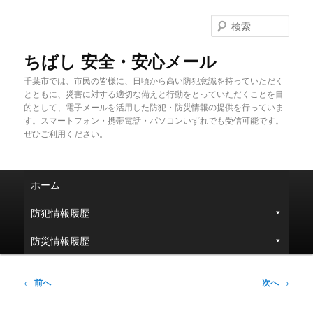
メ
イ
検
ン
索
コ
ちばし 安全・安心メール
ン
千葉市では、市民の皆様に、日頃から高い防犯意識を持っていただく
テ
とともに、災害に対する適切な備えと行動をとっていただくことを目
ン
的として、電子メールを活用した防犯・防災情報の提供を行っていま
ツ
す。スマートフォン・携帯電話・パソコンいずれでも受信可能です。
へ
ぜひご利用ください。
移
動
メ
ホーム
イ
ン
防犯情報履歴
メ
ニ
防災情報履歴
ュ
ー
投
←
前へ
次へ
→
稿
ナ