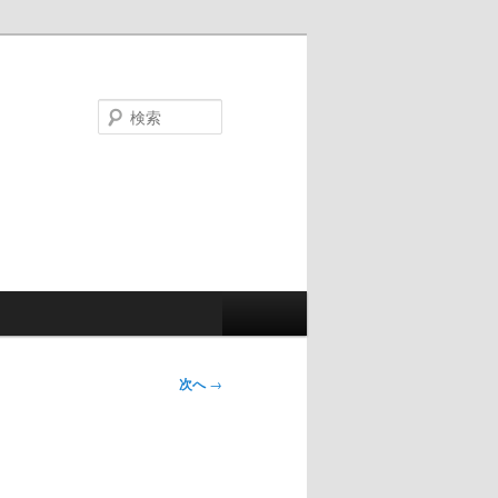
検
索
次へ
→