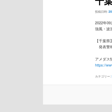
千
ー
シ
投稿日時:
2
ョ
ン
2022年0
強風・波
【千葉県
発表警報
アメダス情
https://w
カテゴリー: