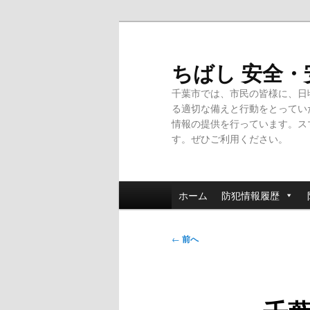
メ
イ
ン
ちばし 安全
コ
千葉市では、市民の皆様に、日
ン
る適切な備えと行動をとってい
テ
情報の提供を行っています。ス
ン
す。ぜひご利用ください。
ツ
へ
移
メ
動
ホーム
防犯情報履歴
イ
ン
投
メ
←
前へ
稿
ニ
ナ
ュ
ビ
ー
ゲ