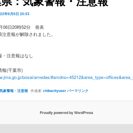
葉県：気象警報・注意報
022年9月6日 20:53
9月06日20時52分 発表
浪注意報が解除されました。
】
・注意報はなし
報(千葉市)
ww.jma.go.jp/bosai/amedas/#amdno=45212&area_type=offices&are
気象警報・注意報
作成者:
chibacityuser
パーマリンク
Proudly powered by WordPress