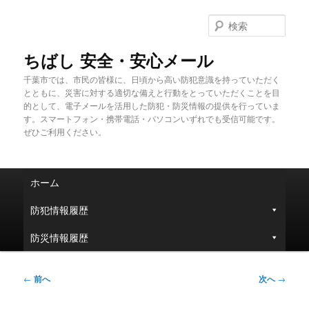
メ
イ
検
ン
索
コ
ちばし 安全・安心メール
ン
千葉市では、市民の皆様に、日頃から高い防犯意識を持っていただく
テ
とともに、災害に対する適切な備えと行動をとっていただくことを目
ン
的として、電子メールを活用した防犯・防災情報の提供を行っていま
ツ
す。スマートフォン・携帯電話・パソコンいずれでも受信可能です。
へ
ぜひご利用ください。
移
動
メ
ホーム
イ
ン
防犯情報履歴
メ
ニ
防災情報履歴
ュ
ー
投
←
前へ
次へ
→
稿
ナ