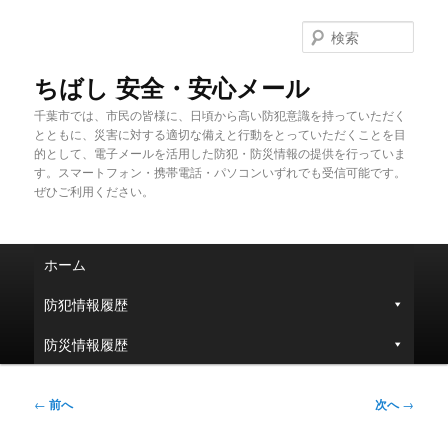
メ
イ
検
ン
索
コ
ちばし 安全・安心メール
ン
千葉市では、市民の皆様に、日頃から高い防犯意識を持っていただく
テ
とともに、災害に対する適切な備えと行動をとっていただくことを目
ン
的として、電子メールを活用した防犯・防災情報の提供を行っていま
ツ
す。スマートフォン・携帯電話・パソコンいずれでも受信可能です。
へ
ぜひご利用ください。
移
動
メ
ホーム
イ
ン
防犯情報履歴
メ
ニ
防災情報履歴
ュ
ー
投
←
前へ
次へ
→
稿
ナ