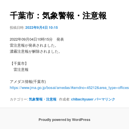
ビ
ゲ
千葉市：気象警報・注意報
ー
シ
投稿日時:
2022年9月4日 10:15
ョ
ン
2022年09月04日10時15分 発表
雷注意報が発表されました。
濃霧注意報が解除されました。
【千葉市】
雷注意報
アメダス情報(千葉市)
https://www.jma.go.jp/bosai/amedas/#amdno=45212&area_type=offic
カテゴリー:
気象警報・注意報
作成者:
chibacityuser
パーマリンク
Proudly powered by WordPress