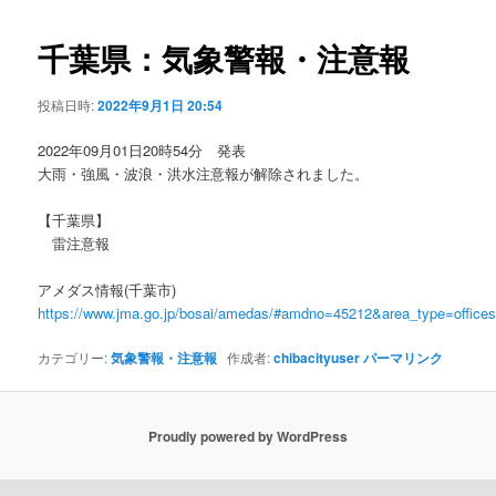
ビ
ゲ
千葉県：気象警報・注意報
ー
シ
投稿日時:
2022年9月1日 20:54
ョ
ン
2022年09月01日20時54分 発表
大雨・強風・波浪・洪水注意報が解除されました。
【千葉県】
雷注意報
アメダス情報(千葉市)
https://www.jma.go.jp/bosai/amedas/#amdno=45212&area_type=offic
カテゴリー:
気象警報・注意報
作成者:
chibacityuser
パーマリンク
Proudly powered by WordPress