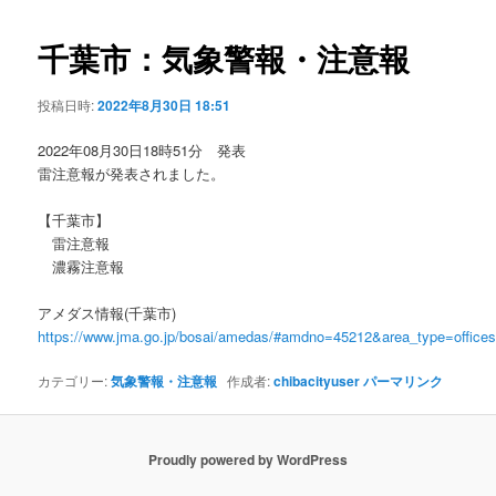
ビ
ゲ
千葉市：気象警報・注意報
ー
シ
投稿日時:
2022年8月30日 18:51
ョ
ン
2022年08月30日18時51分 発表
雷注意報が発表されました。
【千葉市】
雷注意報
濃霧注意報
アメダス情報(千葉市)
https://www.jma.go.jp/bosai/amedas/#amdno=45212&area_type=offic
カテゴリー:
気象警報・注意報
作成者:
chibacityuser
パーマリンク
Proudly powered by WordPress