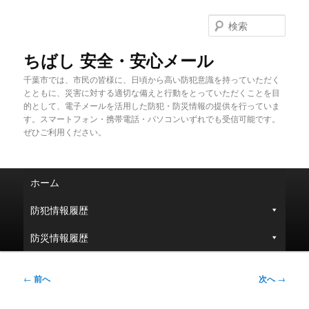
メ
イ
検
ン
索
コ
ちばし 安全・安心メール
ン
千葉市では、市民の皆様に、日頃から高い防犯意識を持っていただく
テ
とともに、災害に対する適切な備えと行動をとっていただくことを目
ン
的として、電子メールを活用した防犯・防災情報の提供を行っていま
ツ
す。スマートフォン・携帯電話・パソコンいずれでも受信可能です。
へ
ぜひご利用ください。
移
動
メ
ホーム
イ
ン
防犯情報履歴
メ
ニ
防災情報履歴
ュ
ー
投
←
前へ
次へ
→
稿
ナ