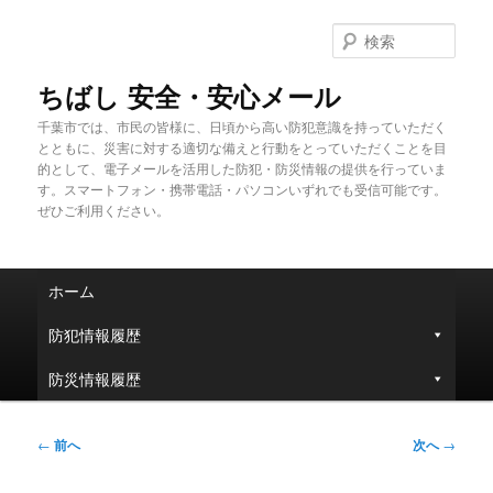
メ
イ
検
ン
索
コ
ちばし 安全・安心メール
ン
千葉市では、市民の皆様に、日頃から高い防犯意識を持っていただく
テ
とともに、災害に対する適切な備えと行動をとっていただくことを目
ン
的として、電子メールを活用した防犯・防災情報の提供を行っていま
ツ
す。スマートフォン・携帯電話・パソコンいずれでも受信可能です。
へ
ぜひご利用ください。
移
動
メ
ホーム
イ
ン
防犯情報履歴
メ
ニ
防災情報履歴
ュ
ー
投
←
前へ
次へ
→
稿
ナ