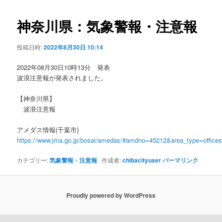
ビ
ゲ
神奈川県：気象警報・注意報
ー
シ
投稿日時:
2022年8月30日 10:14
ョ
ン
2022年08月30日10時13分 発表
波浪注意報が発表されました。
【神奈川県】
波浪注意報
アメダス情報(千葉市)
https://www.jma.go.jp/bosai/amedas/#amdno=45212&area_type=offic
カテゴリー:
気象警報・注意報
作成者:
chibacityuser
パーマリンク
Proudly powered by WordPress