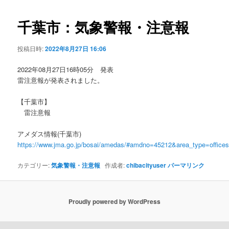
ビ
ゲ
千葉市：気象警報・注意報
ー
シ
投稿日時:
2022年8月27日 16:06
ョ
ン
2022年08月27日16時05分 発表
雷注意報が発表されました。
【千葉市】
雷注意報
アメダス情報(千葉市)
https://www.jma.go.jp/bosai/amedas/#amdno=45212&area_type=offic
カテゴリー:
気象警報・注意報
作成者:
chibacityuser
パーマリンク
Proudly powered by WordPress