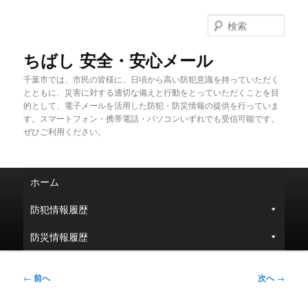
メ
イ
検
ン
索
コ
ちばし 安全・安心メール
ン
千葉市では、市民の皆様に、日頃から高い防犯意識を持っていただく
テ
とともに、災害に対する適切な備えと行動をとっていただくことを目
ン
的として、電子メールを活用した防犯・防災情報の提供を行っていま
ツ
す。スマートフォン・携帯電話・パソコンいずれでも受信可能です。
へ
ぜひご利用ください。
移
動
メ
ホーム
イ
ン
防犯情報履歴
メ
ニ
防災情報履歴
ュ
ー
投
←
前へ
次へ
→
稿
ナ