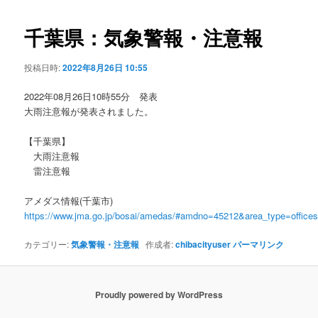
ビ
ゲ
千葉県：気象警報・注意報
ー
シ
投稿日時:
2022年8月26日 10:55
ョ
ン
2022年08月26日10時55分 発表
大雨注意報が発表されました。
【千葉県】
大雨注意報
雷注意報
アメダス情報(千葉市)
https://www.jma.go.jp/bosai/amedas/#amdno=45212&area_type=offic
カテゴリー:
気象警報・注意報
作成者:
chibacityuser
パーマリンク
Proudly powered by WordPress