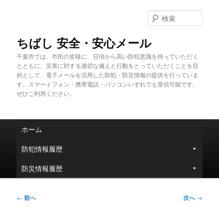
メ
イ
検
ン
索
コ
ちばし 安全・安心メール
ン
千葉市では、市民の皆様に、日頃から高い防犯意識を持っていただく
テ
とともに、災害に対する適切な備えと行動をとっていただくことを目
ン
的として、電子メールを活用した防犯・防災情報の提供を行っていま
ツ
す。スマートフォン・携帯電話・パソコンいずれでも受信可能です。
へ
ぜひご利用ください。
移
動
メ
ホーム
イ
ン
防犯情報履歴
メ
ニ
防災情報履歴
ュ
ー
投
←
前へ
次へ
→
稿
ナ