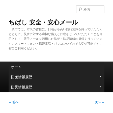
メ
イ
検
ン
索
コ
ちばし 安全・安心メール
ン
千葉市では、市民の皆様に、日頃から高い防犯意識を持っていただく
テ
とともに、災害に対する適切な備えと行動をとっていただくことを目
ン
的として、電子メールを活用した防犯・防災情報の提供を行っていま
ツ
す。スマートフォン・携帯電話・パソコンいずれでも受信可能です。
へ
ぜひご利用ください。
移
動
メ
ホーム
イ
ン
防犯情報履歴
メ
ニ
防災情報履歴
ュ
ー
投
←
前へ
次へ
→
稿
ナ