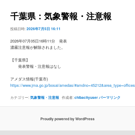
ビ
ゲ
千葉県：気象警報・注意報
ー
シ
投稿日時:
2026年7月5日 16:11
ョ
ン
2026年07月05日16時11分 発表
濃霧注意報が解除されました。
【千葉県】
発表警報・注意報はなし
アメダス情報(千葉市)
https://www.jma.go.jp/bosai/amedas/#amdno=45212&area_type=offic
カテゴリー:
気象警報・注意報
作成者:
chibacityuser
パーマリンク
Proudly powered by WordPress