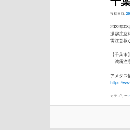
千
ー
シ
投稿日時:
2
ョ
ン
2022年0
濃霧注意
雷注意報
【千葉市
濃霧注
アメダス情
https://w
カテゴリー: