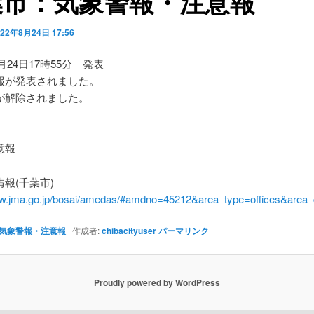
葉市：気象警報・注意報
022年8月24日 17:56
8月24日17時55分 発表
報が発表されました。
が解除されました。
】
意報
報(千葉市)
ww.jma.go.jp/bosai/amedas/#amdno=45212&area_type=offices&are
気象警報・注意報
作成者:
chibacityuser
パーマリンク
Proudly powered by WordPress