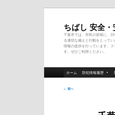
メ
イ
ン
ちばし 安全
コ
千葉市では、市民の皆様に、日
ン
る適切な備えと行動をとってい
テ
情報の提供を行っています。ス
ン
す。ぜひご利用ください。
ツ
へ
移
メ
動
ホーム
防犯情報履歴
イ
ン
投
メ
←
前へ
稿
ニ
ナ
ュ
ビ
ー
ゲ