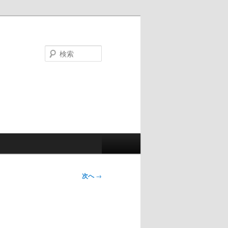
検
索
次へ
→