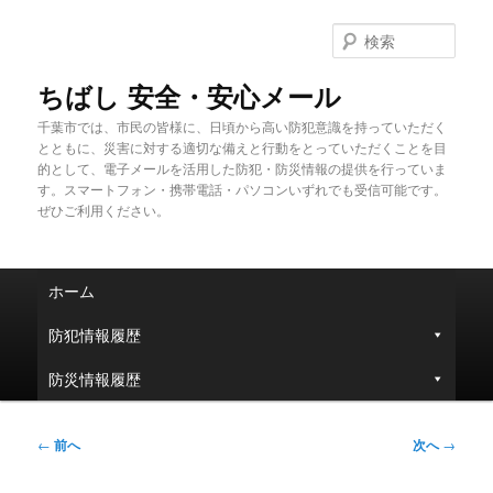
メ
イ
検
ン
索
コ
ちばし 安全・安心メール
ン
千葉市では、市民の皆様に、日頃から高い防犯意識を持っていただく
テ
とともに、災害に対する適切な備えと行動をとっていただくことを目
ン
的として、電子メールを活用した防犯・防災情報の提供を行っていま
ツ
す。スマートフォン・携帯電話・パソコンいずれでも受信可能です。
へ
ぜひご利用ください。
移
動
メ
ホーム
イ
ン
防犯情報履歴
メ
ニ
防災情報履歴
ュ
ー
投
←
前へ
次へ
→
稿
ナ