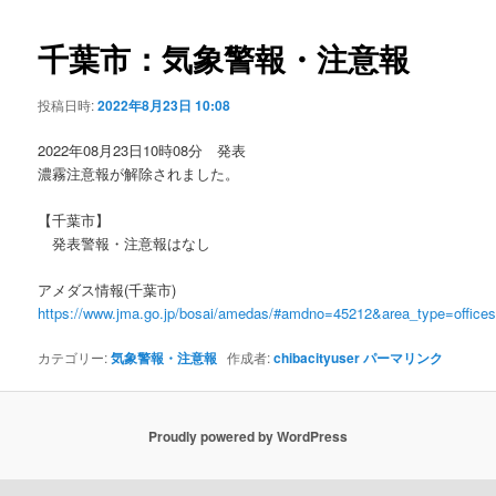
ビ
ゲ
千葉市：気象警報・注意報
ー
シ
投稿日時:
2022年8月23日 10:08
ョ
ン
2022年08月23日10時08分 発表
濃霧注意報が解除されました。
【千葉市】
発表警報・注意報はなし
アメダス情報(千葉市)
https://www.jma.go.jp/bosai/amedas/#amdno=45212&area_type=offic
カテゴリー:
気象警報・注意報
作成者:
chibacityuser
パーマリンク
Proudly powered by WordPress