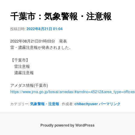
ビ
ゲ
千葉市：気象警報・注意報
ー
シ
投稿日時:
2022年8月21日 01:04
ョ
ン
2022年08月21日01時03分 発表
雷・濃霧注意報が発表されました。
【千葉市】
雷注意報
濃霧注意報
アメダス情報(千葉市)
https://www.jma.go.jp/bosai/amedas/#amdno=45212&area_type=offic
カテゴリー:
気象警報・注意報
作成者:
chibacityuser
パーマリンク
Proudly powered by WordPress