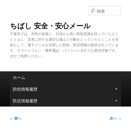
メ
イ
検
ン
索
コ
ちばし 安全・安心メール
ン
千葉市では、市民の皆様に、日頃から高い防犯意識を持っていただく
テ
とともに、災害に対する適切な備えと行動をとっていただくことを目
ン
的として、電子メールを活用した防犯・防災情報の提供を行っていま
ツ
す。スマートフォン・携帯電話・パソコンいずれでも受信可能です。
へ
ぜひご利用ください。
移
動
メ
ホーム
イ
ン
防犯情報履歴
メ
ニ
防災情報履歴
ュ
ー
投
←
前へ
次へ
→
稿
ナ