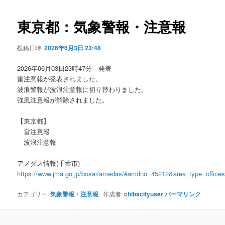
ビ
ゲ
東京都：気象警報・注意報
ー
シ
投稿日時:
2026年6月3日 23:48
ョ
ン
2026年06月03日23時47分 発表
雷注意報が発表されました。
波浪警報が波浪注意報に切り替わりました。
強風注意報が解除されました。
【東京都】
雷注意報
波浪注意報
アメダス情報(千葉市)
https://www.jma.go.jp/bosai/amedas/#amdno=45212&area_type=offic
カテゴリー:
気象警報・注意報
作成者:
chibacityuser
パーマリンク