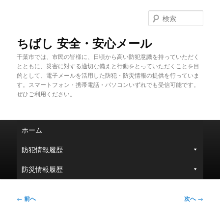
メ
イ
検
ン
索
コ
ちばし 安全・安心メール
ン
千葉市では、市民の皆様に、日頃から高い防犯意識を持っていただく
テ
とともに、災害に対する適切な備えと行動をとっていただくことを目
ン
的として、電子メールを活用した防犯・防災情報の提供を行っていま
ツ
す。スマートフォン・携帯電話・パソコンいずれでも受信可能です。
へ
ぜひご利用ください。
移
動
メ
ホーム
イ
ン
防犯情報履歴
メ
ニ
防災情報履歴
ュ
ー
投
←
前へ
次へ
→
稿
ナ