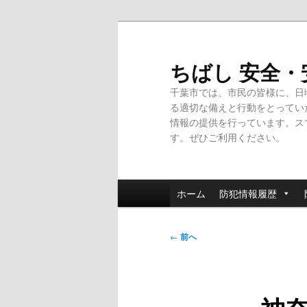
メ
イ
ン
ちばし 安全
コ
千葉市では、市民の皆様に、日
ン
る適切な備えと行動をとってい
テ
情報の提供を行っています。ス
ン
す。ぜひご利用ください。
ツ
へ
移
メ
動
ホーム
防犯情報履歴
イ
ン
投
メ
←
前へ
稿
ニ
ナ
ュ
ビ
ー
ゲ