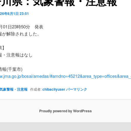
奈川県：気象警報・注意報
026年6月1日 23:51
6月01日23時50分 発表
報が解除されました。
県】
・注意報はなし
報(千葉市)
ww.jma.go.jp/bosai/amedas/#amdno=45212&area_type=offices&are
気象警報・注意報
作成者:
chibacityuser
パーマリンク
Proudly powered by WordPress