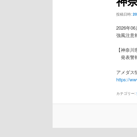
神
ー
シ
投稿日時:
2
ョ
ン
2026年0
強風注意
【神奈川
発表警報
アメダス情
https://w
カテゴリー: