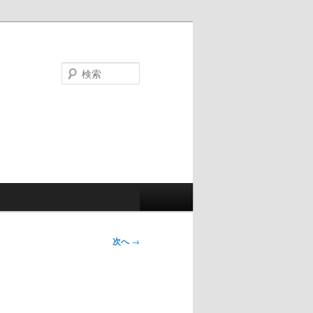
検
索
次へ
→