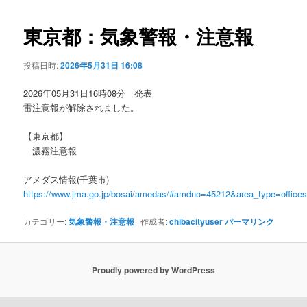
ビ
ゲ
東京都：気象警報・注意報
ー
シ
投稿日時:
2026年5月31日 16:08
ョ
ン
2026年05月31日16時08分 発表
雷注意報が解除されました。
【東京都】
濃霧注意報
アメダス情報(千葉市)
https://www.jma.go.jp/bosai/amedas/#amdno=45212&area_type=offic
カテゴリー:
気象警報・注意報
作成者:
chibacityuser
パーマリンク
Proudly powered by WordPress