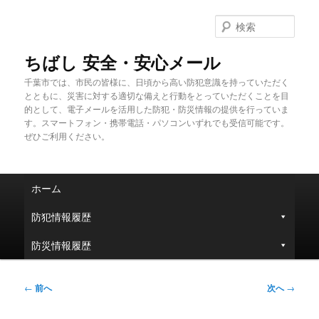
メ
イ
検
ン
索
コ
ちばし 安全・安心メール
ン
千葉市では、市民の皆様に、日頃から高い防犯意識を持っていただく
テ
とともに、災害に対する適切な備えと行動をとっていただくことを目
ン
的として、電子メールを活用した防犯・防災情報の提供を行っていま
ツ
す。スマートフォン・携帯電話・パソコンいずれでも受信可能です。
へ
ぜひご利用ください。
移
動
メ
ホーム
イ
ン
防犯情報履歴
メ
ニ
防災情報履歴
ュ
ー
投
←
前へ
次へ
→
稿
ナ