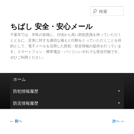
メ
イ
検
ン
索
コ
ちばし 安全・安心メール
ン
千葉市では、市民の皆様に、日頃から高い防犯意識を持っていただく
テ
とともに、災害に対する適切な備えと行動をとっていただくことを目
ン
的として、電子メールを活用した防犯・防災情報の提供を行っていま
ツ
す。スマートフォン・携帯電話・パソコンいずれでも受信可能です。
へ
ぜひご利用ください。
移
動
メ
ホーム
イ
ン
防犯情報履歴
メ
ニ
防災情報履歴
ュ
ー
投
←
前へ
次へ
→
稿
ナ