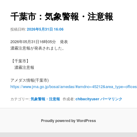
ビ
ゲ
千葉市：気象警報・注意報
ー
シ
投稿日時:
2026年5月31日 16:06
ョ
ン
2026年05月31日16時05分 発表
濃霧注意報が発表されました。
【千葉市】
濃霧注意報
アメダス情報(千葉市)
https://www.jma.go.jp/bosai/amedas/#amdno=45212&area_type=offic
カテゴリー:
気象警報・注意報
作成者:
chibacityuser
パーマリンク
Proudly powered by WordPress