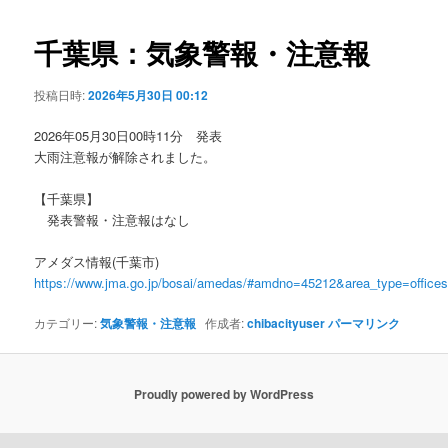
ビ
ゲ
千葉県：気象警報・注意報
ー
シ
投稿日時:
2026年5月30日 00:12
ョ
ン
2026年05月30日00時11分 発表
大雨注意報が解除されました。
【千葉県】
発表警報・注意報はなし
アメダス情報(千葉市)
https://www.jma.go.jp/bosai/amedas/#amdno=45212&area_type=offic
カテゴリー:
気象警報・注意報
作成者:
chibacityuser
パーマリンク
Proudly powered by WordPress