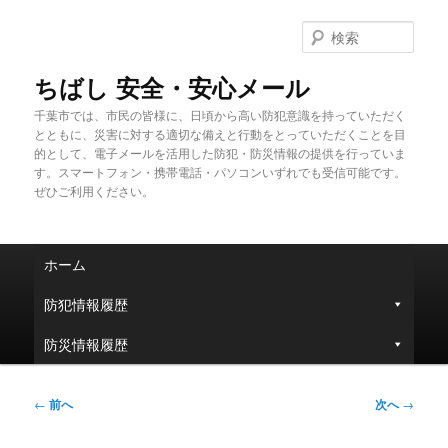
メ
イ
検
ン
索
コ
ちばし 安全・安心メール
ン
千葉市では、市民の皆様に、日頃から高い防犯意識を持っていただく
テ
とともに、災害に対する適切な備えと行動をとっていただくことを目
ン
的として、電子メールを活用した防犯・防災情報の提供を行っていま
ツ
す。スマートフォン・携帯電話・パソコンいずれでも受信可能です。
へ
ぜひご利用ください。
移
動
メ
ホーム
イ
ン
防犯情報履歴
メ
ニ
防災情報履歴
ュ
ー
投
←
前へ
次へ
→
稿
ナ