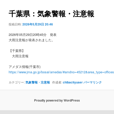
ビ
ゲ
千葉県：気象警報・注意報
ー
シ
投稿日時:
2026年5月29日 20:46
ョ
ン
2026年05月29日20時45分 発表
大雨注意報が発表されました。
【千葉県】
大雨注意報
アメダス情報(千葉市)
https://www.jma.go.jp/bosai/amedas/#amdno=45212&area_type=offic
カテゴリー:
気象警報・注意報
作成者:
chibacityuser
パーマリンク
Proudly powered by WordPress