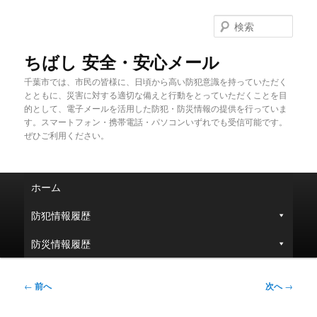
メ
イ
検
ン
索
コ
ちばし 安全・安心メール
ン
千葉市では、市民の皆様に、日頃から高い防犯意識を持っていただく
テ
とともに、災害に対する適切な備えと行動をとっていただくことを目
ン
的として、電子メールを活用した防犯・防災情報の提供を行っていま
ツ
す。スマートフォン・携帯電話・パソコンいずれでも受信可能です。
へ
ぜひご利用ください。
移
動
メ
ホーム
イ
ン
防犯情報履歴
メ
ニ
防災情報履歴
ュ
ー
投
←
前へ
次へ
→
稿
ナ