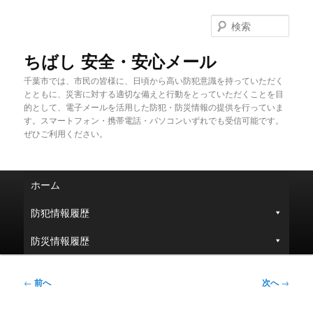
メ
イ
検
ン
索
コ
ちばし 安全・安心メール
ン
千葉市では、市民の皆様に、日頃から高い防犯意識を持っていただく
テ
とともに、災害に対する適切な備えと行動をとっていただくことを目
ン
的として、電子メールを活用した防犯・防災情報の提供を行っていま
ツ
す。スマートフォン・携帯電話・パソコンいずれでも受信可能です。
へ
ぜひご利用ください。
移
動
メ
ホーム
イ
ン
防犯情報履歴
メ
ニ
防災情報履歴
ュ
ー
投
←
前へ
次へ
→
稿
ナ