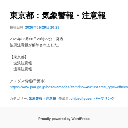
ビ
ゲ
東京都：気象警報・注意報
ー
シ
投稿日時:
2026年5月28日 20:23
ョ
ン
2026年05月28日20時22分 発表
強風注意報が解除されました。
【東京都】
波浪注意報
濃霧注意報
アメダス情報(千葉市)
https://www.jma.go.jp/bosai/amedas/#amdno=45212&area_type=offic
カテゴリー:
気象警報・注意報
作成者:
chibacityuser
パーマリンク
Proudly powered by WordPress