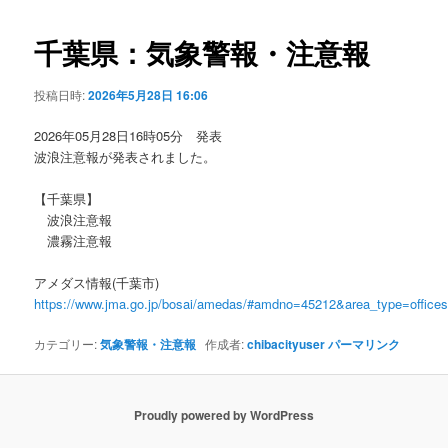
ビ
ゲ
千葉県：気象警報・注意報
ー
シ
投稿日時:
2026年5月28日 16:06
ョ
ン
2026年05月28日16時05分 発表
波浪注意報が発表されました。
【千葉県】
波浪注意報
濃霧注意報
アメダス情報(千葉市)
https://www.jma.go.jp/bosai/amedas/#amdno=45212&area_type=offic
カテゴリー:
気象警報・注意報
作成者:
chibacityuser
パーマリンク
Proudly powered by WordPress