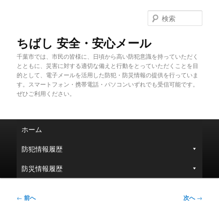
メ
イ
検
ン
索
コ
ちばし 安全・安心メール
ン
千葉市では、市民の皆様に、日頃から高い防犯意識を持っていただく
テ
とともに、災害に対する適切な備えと行動をとっていただくことを目
ン
的として、電子メールを活用した防犯・防災情報の提供を行っていま
ツ
す。スマートフォン・携帯電話・パソコンいずれでも受信可能です。
へ
ぜひご利用ください。
移
動
メ
ホーム
イ
ン
防犯情報履歴
メ
ニ
防災情報履歴
ュ
ー
投
←
前へ
次へ
→
稿
ナ