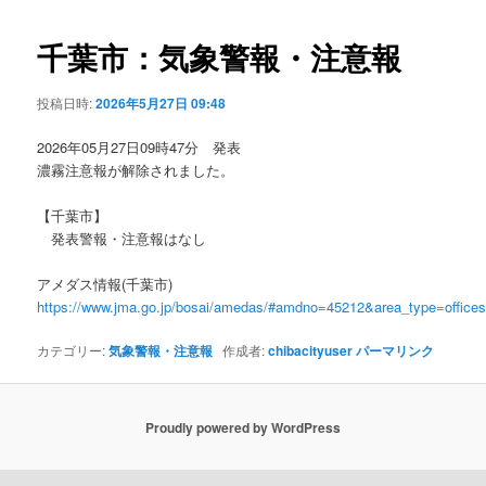
ビ
ゲ
千葉市：気象警報・注意報
ー
シ
投稿日時:
2026年5月27日 09:48
ョ
ン
2026年05月27日09時47分 発表
濃霧注意報が解除されました。
【千葉市】
発表警報・注意報はなし
アメダス情報(千葉市)
https://www.jma.go.jp/bosai/amedas/#amdno=45212&area_type=offic
カテゴリー:
気象警報・注意報
作成者:
chibacityuser
パーマリンク
Proudly powered by WordPress