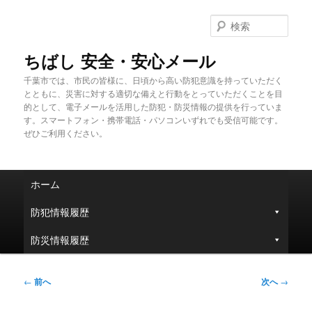
メ
イ
検
ン
索
コ
ちばし 安全・安心メール
ン
千葉市では、市民の皆様に、日頃から高い防犯意識を持っていただく
テ
とともに、災害に対する適切な備えと行動をとっていただくことを目
ン
的として、電子メールを活用した防犯・防災情報の提供を行っていま
ツ
す。スマートフォン・携帯電話・パソコンいずれでも受信可能です。
へ
ぜひご利用ください。
移
動
メ
ホーム
イ
ン
防犯情報履歴
メ
ニ
防災情報履歴
ュ
ー
投
←
前へ
次へ
→
稿
ナ