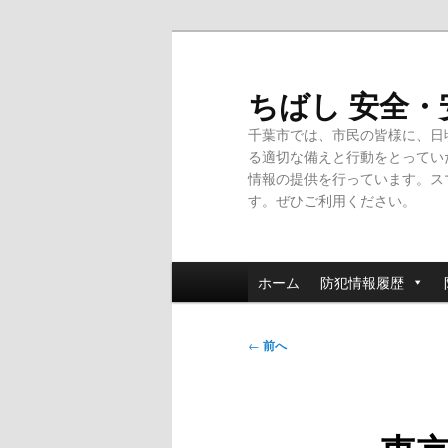
メ
イ
ン
ちばし 安全
コ
千葉市では、市民の皆様に、日
ン
る適切な備えと行動をとってい
テ
情報の提供を行っています。ス
ン
す。ぜひご利用ください。
ツ
へ
移
メ
動
ホーム
防犯情報履歴
イ
ン
投
メ
←
前へ
稿
ニ
ナ
ュ
ビ
ー
ゲ