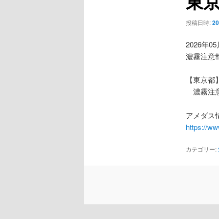
東
ー
シ
投稿日時:
2
ョ
ン
2026年0
濃霧注意
【東京都
濃霧注
アメダス情
https://w
カテゴリー: