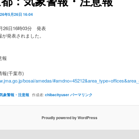
京都：気象警報・注意報
026年5月26日 16:04
5月26日16時03分 発表
報が発表されました。
】
意報
報(千葉市)
ww.jma.go.jp/bosai/amedas/#amdno=45212&area_type=offices&are
気象警報・注意報
作成者:
chibacityuser
パーマリンク
Proudly powered by WordPress