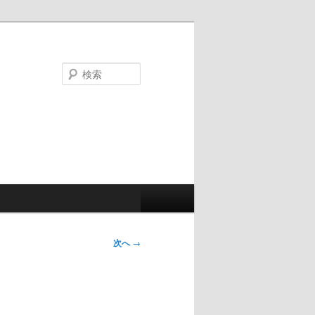
検
索
次へ
→