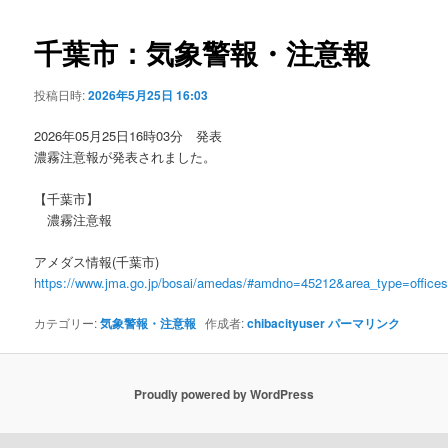
ビ
ゲ
千葉市：気象警報・注意報
ー
シ
投稿日時:
2026年5月25日 16:03
ョ
ン
2026年05月25日16時03分 発表
濃霧注意報が発表されました。
【千葉市】
濃霧注意報
アメダス情報(千葉市)
https://www.jma.go.jp/bosai/amedas/#amdno=45212&area_type=offic
カテゴリー:
気象警報・注意報
作成者:
chibacityuser
パーマリンク
Proudly powered by WordPress