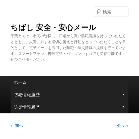
メ
イ
検
ン
索
コ
ちばし 安全・安心メール
ン
千葉市では、市民の皆様に、日頃から高い防犯意識を持っていただく
テ
とともに、災害に対する適切な備えと行動をとっていただくことを目
ン
的として、電子メールを活用した防犯・防災情報の提供を行っていま
ツ
す。スマートフォン・携帯電話・パソコンいずれでも受信可能です。
へ
ぜひご利用ください。
移
動
メ
ホーム
イ
ン
防犯情報履歴
メ
ニ
防災情報履歴
ュ
ー
投
←
前へ
次へ
→
稿
ナ