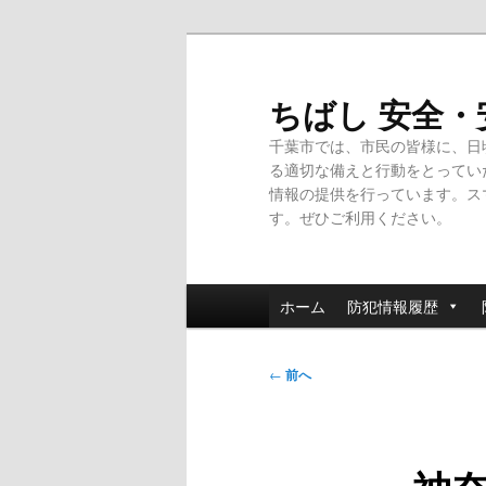
メ
イ
ン
ちばし 安全
コ
千葉市では、市民の皆様に、日
ン
る適切な備えと行動をとってい
テ
情報の提供を行っています。ス
ン
す。ぜひご利用ください。
ツ
へ
移
メ
動
ホーム
防犯情報履歴
イ
ン
投
メ
←
前へ
稿
ニ
ナ
ュ
ビ
ー
ゲ