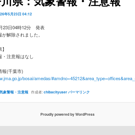
奈川県：気象警報・注意報
026年5月23日 04:12
5月23日04時12分 発表
報が解除されました。
県】
・注意報はなし
報(千葉市)
ww.jma.go.jp/bosai/amedas/#amdno=45212&area_type=offices&are
気象警報・注意報
作成者:
chibacityuser
パーマリンク
Proudly powered by WordPress