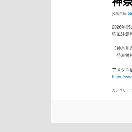
神
ー
シ
投稿日時:
2
ョ
ン
2026年0
強風注意
【神奈川
発表警報
アメダス情
https://w
カテゴリー: