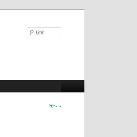
検
索
次へ
→