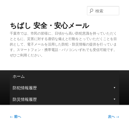
メ
イ
検
ン
索
コ
ちばし 安全・安心メール
ン
千葉市では、市民の皆様に、日頃から高い防犯意識を持っていただく
テ
とともに、災害に対する適切な備えと行動をとっていただくことを目
ン
的として、電子メールを活用した防犯・防災情報の提供を行っていま
ツ
す。スマートフォン・携帯電話・パソコンいずれでも受信可能です。
へ
ぜひご利用ください。
移
動
メ
ホーム
イ
ン
防犯情報履歴
メ
ニ
防災情報履歴
ュ
ー
投
←
前へ
次へ
→
稿
ナ