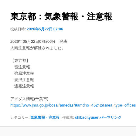
ビ
ゲ
東京都：気象警報・注意報
ー
シ
投稿日時:
2026年5月22日 07:06
ョ
ン
2026年05月22日07時06分 発表
大雨注意報が解除されました。
【東京都】
雷注意報
強風注意報
波浪注意報
濃霧注意報
アメダス情報(千葉市)
https://www.jma.go.jp/bosai/amedas/#amdno=45212&area_type=offic
カテゴリー:
気象警報・注意報
作成者:
chibacityuser
パーマリンク