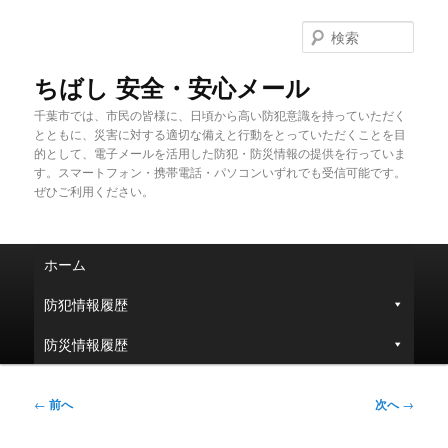
メ
イ
検
ン
索
コ
ちばし 安全・安心メール
ン
千葉市では、市民の皆様に、日頃から高い防犯意識を持っていただく
テ
とともに、災害に対する適切な備えと行動をとっていただくことを目
ン
的として、電子メールを活用した防犯・防災情報の提供を行っていま
ツ
す。スマートフォン・携帯電話・パソコンいずれでも受信可能です。
へ
ぜひご利用ください。
移
動
メ
ホーム
イ
ン
防犯情報履歴
メ
ニ
防災情報履歴
ュ
ー
投
←
前へ
次へ
→
稿
ナ