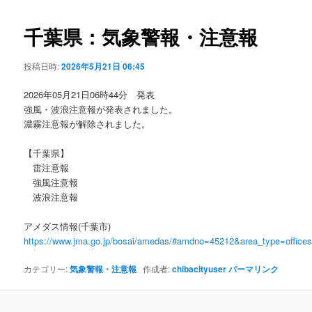
ビ
ゲ
千葉県：気象警報・注意報
ー
シ
投稿日時:
2026年5月21日 06:45
ョ
ン
2026年05月21日06時44分 発表
強風・波浪注意報が発表されました。
濃霧注意報が解除されました。
【千葉県】
雷注意報
強風注意報
波浪注意報
アメダス情報(千葉市)
https://www.jma.go.jp/bosai/amedas/#amdno=45212&area_type=offic
カテゴリー:
気象警報・注意報
作成者:
chibacityuser
パーマリンク