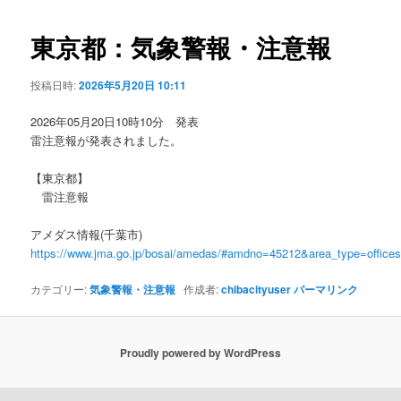
ビ
ゲ
東京都：気象警報・注意報
ー
シ
投稿日時:
2026年5月20日 10:11
ョ
ン
2026年05月20日10時10分 発表
雷注意報が発表されました。
【東京都】
雷注意報
アメダス情報(千葉市)
https://www.jma.go.jp/bosai/amedas/#amdno=45212&area_type=offic
カテゴリー:
気象警報・注意報
作成者:
chibacityuser
パーマリンク
Proudly powered by WordPress