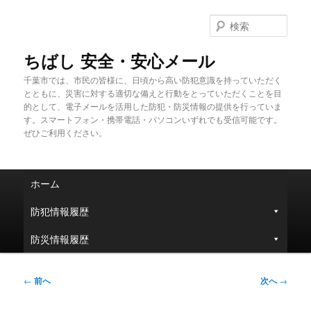
メ
イ
検
ン
索
コ
ちばし 安全・安心メール
ン
千葉市では、市民の皆様に、日頃から高い防犯意識を持っていただく
テ
とともに、災害に対する適切な備えと行動をとっていただくことを目
ン
的として、電子メールを活用した防犯・防災情報の提供を行っていま
ツ
す。スマートフォン・携帯電話・パソコンいずれでも受信可能です。
へ
ぜひご利用ください。
移
動
メ
ホーム
イ
ン
防犯情報履歴
メ
ニ
防災情報履歴
ュ
ー
投
←
前へ
次へ
→
稿
ナ