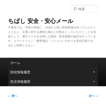
メ
イ
検
ン
索
コ
ちばし 安全・安心メール
ン
千葉市では、市民の皆様に、日頃から高い防犯意識を持っていただく
テ
とともに、災害に対する適切な備えと行動をとっていただくことを目
ン
的として、電子メールを活用した防犯・防災情報の提供を行っていま
ツ
す。スマートフォン・携帯電話・パソコンいずれでも受信可能です。
へ
ぜひご利用ください。
移
動
メ
ホーム
イ
ン
防犯情報履歴
メ
ニ
防災情報履歴
ュ
ー
投
←
前へ
次へ
→
稿
ナ