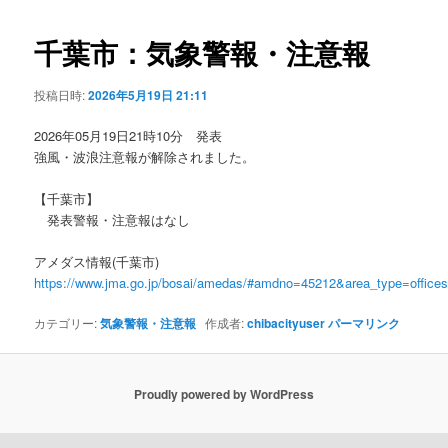
ビ
ゲ
千葉市：気象警報・注意報
ー
シ
投稿日時:
2026年5月19日 21:11
ョ
ン
2026年05月19日21時10分 発表
強風・波浪注意報が解除されました。
【千葉市】
発表警報・注意報はなし
アメダス情報(千葉市)
https://www.jma.go.jp/bosai/amedas/#amdno=45212&area_type=offic
カテゴリー:
気象警報・注意報
作成者:
chibacityuser
パーマリンク
Proudly powered by WordPress