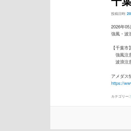
千
ー
シ
投稿日時:
2
ョ
ン
2026年0
強風・波
【千葉市
強風注
波浪注
アメダス情
https://w
カテゴリー: