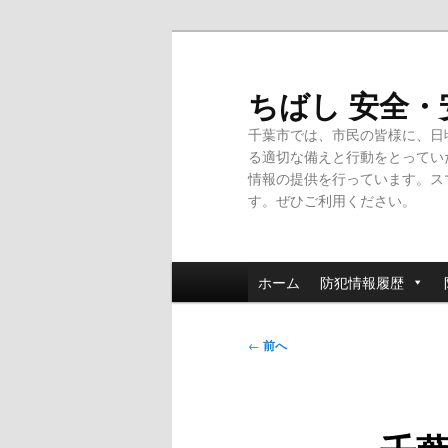
メ
イ
ン
ちばし 安全
コ
千葉市では、市民の皆様に、日
ン
る適切な備えと行動をとってい
テ
情報の提供を行っています。ス
ン
す。ぜひご利用ください。
ツ
へ
移
メ
動
ホーム
防犯情報履歴
イ
ン
投
メ
←
前へ
稿
ニ
ナ
ュ
ビ
ー
ゲ