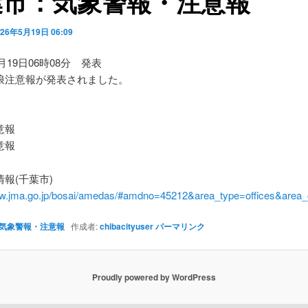
葉市：気象警報・注意報
026年5月19日 06:09
5月19日06時08分 発表
浪注意報が発表されました。
】
意報
意報
報(千葉市)
ww.jma.go.jp/bosai/amedas/#amdno=45212&area_type=offices&are
気象警報・注意報
作成者:
chibacityuser
パーマリンク
Proudly powered by WordPress