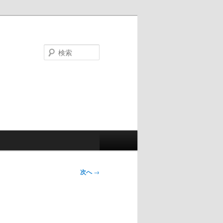
検
索
次へ
→