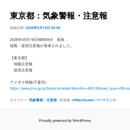
ビ
ゲ
東京都：気象警報・注意報
ー
シ
投稿日時:
2026年5月19日 06:06
ョ
ン
2026年05月19日06時05分 発表
強風・波浪注意報が発表されました。
【東京都】
強風注意報
波浪注意報
アメダス情報(千葉市)
https://www.jma.go.jp/bosai/amedas/#amdno=45212&area_type=offic
カテゴリー:
気象警報・注意報
作成者:
chibacityuser
パーマリンク
Proudly powered by WordPress