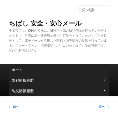
メ
イ
検
ン
索
コ
ちばし 安全・安心メール
ン
千葉市では、市民の皆様に、日頃から高い防犯意識を持っていただく
テ
とともに、災害に対する適切な備えと行動をとっていただくことを目
ン
的として、電子メールを活用した防犯・防災情報の提供を行っていま
ツ
す。スマートフォン・携帯電話・パソコンいずれでも受信可能です。
へ
ぜひご利用ください。
移
動
メ
ホーム
イ
ン
防犯情報履歴
メ
ニ
防災情報履歴
ュ
ー
投
←
前へ
次へ
→
稿
ナ