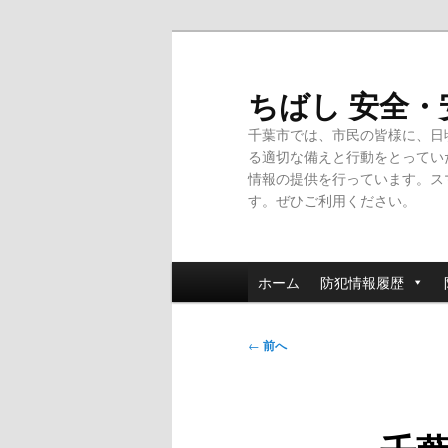
メ
イ
ン
ちばし 安全
コ
千葉市では、市民の皆様に、日
ン
る適切な備えと行動をとってい
テ
情報の提供を行っています。ス
ン
す。ぜひご利用ください。
ツ
へ
移
メ
動
ホーム
防犯情報履歴
イ
ン
投
メ
←
前へ
稿
ニ
ナ
ュ
ビ
ー
ゲ