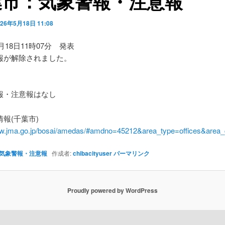
葉市：気象警報・注意報
026年5月18日 11:08
5月18日11時07分 発表
報が解除されました。
】
・注意報はなし
報(千葉市)
ww.jma.go.jp/bosai/amedas/#amdno=45212&area_type=offices&are
気象警報・注意報
作成者:
chibacityuser
パーマリンク
Proudly powered by WordPress