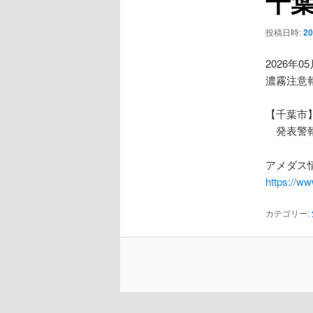
千
ー
シ
投稿日時:
2
ョ
ン
2026年0
濃霧注意
【千葉市
発表警報
アメダス情
https://w
カテゴリー: