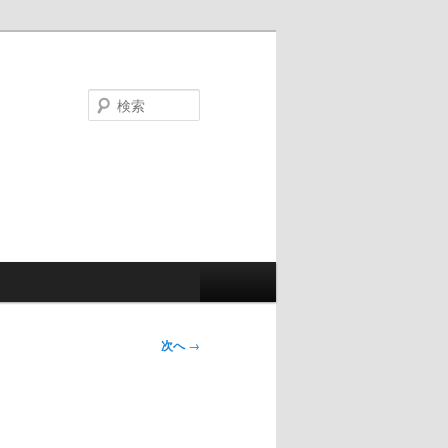
検
索
次へ
→