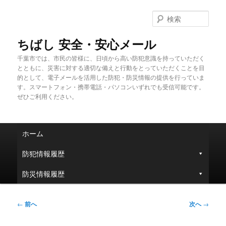
メ
イ
検
ン
索
コ
ちばし 安全・安心メール
ン
千葉市では、市民の皆様に、日頃から高い防犯意識を持っていただく
テ
とともに、災害に対する適切な備えと行動をとっていただくことを目
ン
的として、電子メールを活用した防犯・防災情報の提供を行っていま
ツ
す。スマートフォン・携帯電話・パソコンいずれでも受信可能です。
へ
ぜひご利用ください。
移
動
メ
ホーム
イ
ン
防犯情報履歴
メ
ニ
防災情報履歴
ュ
ー
投
←
前へ
次へ
→
稿
ナ