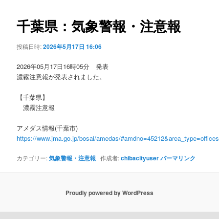
ビ
ゲ
千葉県：気象警報・注意報
ー
シ
投稿日時:
2026年5月17日 16:06
ョ
ン
2026年05月17日16時05分 発表
濃霧注意報が発表されました。
【千葉県】
濃霧注意報
アメダス情報(千葉市)
https://www.jma.go.jp/bosai/amedas/#amdno=45212&area_type=offic
カテゴリー:
気象警報・注意報
作成者:
chibacityuser
パーマリンク
Proudly powered by WordPress