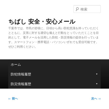
メ
イ
検
ン
索
コ
ちばし 安全・安心メール
ン
千葉市では、市民の皆様に、日頃から高い防犯意識を持っていただく
テ
とともに、災害に対する適切な備えと行動をとっていただくことを目
ン
的として、電子メールを活用した防犯・防災情報の提供を行っていま
ツ
す。スマートフォン・携帯電話・パソコンいずれでも受信可能です。
へ
ぜひご利用ください。
移
動
メ
ホーム
イ
ン
防犯情報履歴
メ
ニ
防災情報履歴
ュ
ー
投
←
前へ
次へ
→
稿
ナ