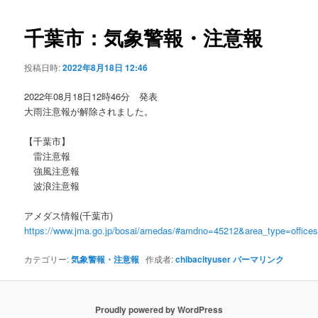
ビ
ゲ
千葉市：気象警報・注意報
ー
シ
投稿日時:
2022年8月18日 12:46
ョ
ン
2022年08月18日12時46分 発表
大雨注意報が解除されました。
【千葉市】
雷注意報
強風注意報
波浪注意報
アメダス情報(千葉市)
https://www.jma.go.jp/bosai/amedas/#amdno=45212&area_type=offic
カテゴリー:
気象警報・注意報
作成者:
chibacityuser
パーマリンク
Proudly powered by WordPress