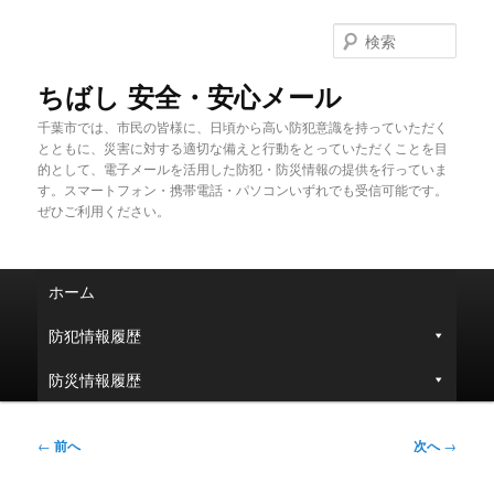
メ
イ
検
ン
索
コ
ちばし 安全・安心メール
ン
千葉市では、市民の皆様に、日頃から高い防犯意識を持っていただく
テ
とともに、災害に対する適切な備えと行動をとっていただくことを目
ン
的として、電子メールを活用した防犯・防災情報の提供を行っていま
ツ
す。スマートフォン・携帯電話・パソコンいずれでも受信可能です。
へ
ぜひご利用ください。
移
動
メ
ホーム
イ
ン
防犯情報履歴
メ
ニ
防災情報履歴
ュ
ー
投
←
前へ
次へ
→
稿
ナ