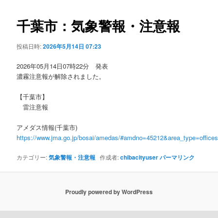
ビ
ゲ
千葉市：気象警報・注意報
ー
シ
投稿日時:
2026年5月14日 07:23
ョ
ン
2026年05月14日07時22分 発表
濃霧注意報が解除されました。
【千葉市】
雷注意報
アメダス情報(千葉市)
https://www.jma.go.jp/bosai/amedas/#amdno=45212&area_type=offic
カテゴリー:
気象警報・注意報
作成者:
chibacityuser
パーマリンク
Proudly powered by WordPress