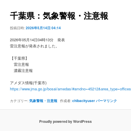
ビ
ゲ
千葉県：気象警報・注意報
ー
シ
投稿日時:
2026年5月14日 04:14
ョ
ン
2026年05月14日04時13分 発表
雷注意報が発表されました。
【千葉県】
雷注意報
濃霧注意報
アメダス情報(千葉市)
https://www.jma.go.jp/bosai/amedas/#amdno=45212&area_type=offic
カテゴリー:
気象警報・注意報
作成者:
chibacityuser
パーマリンク
Proudly powered by WordPress