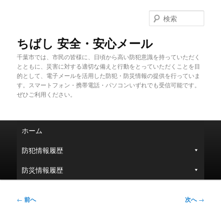
メ
イ
検
ン
索
コ
ちばし 安全・安心メール
ン
千葉市では、市民の皆様に、日頃から高い防犯意識を持っていただく
テ
とともに、災害に対する適切な備えと行動をとっていただくことを目
ン
的として、電子メールを活用した防犯・防災情報の提供を行っていま
ツ
す。スマートフォン・携帯電話・パソコンいずれでも受信可能です。
へ
ぜひご利用ください。
移
動
メ
ホーム
イ
ン
防犯情報履歴
メ
ニ
防災情報履歴
ュ
ー
投
←
前へ
次へ
→
稿
ナ