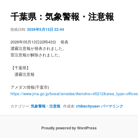
ビ
ゲ
千葉県：気象警報・注意報
ー
シ
投稿日時:
2026年5月13日 22:44
ョ
ン
2026年05月13日22時43分 発表
濃霧注意報が発表されました。
雷注意報が解除されました。
【千葉県】
濃霧注意報
アメダス情報(千葉市)
https://www.jma.go.jp/bosai/amedas/#amdno=45212&area_type=offic
カテゴリー:
気象警報・注意報
作成者:
chibacityuser
パーマリンク
Proudly powered by WordPress