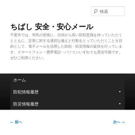
メ
イ
検
ン
索
コ
ちばし 安全・安心メール
ン
千葉市では、市民の皆様に、日頃から高い防犯意識を持っていただく
テ
とともに、災害に対する適切な備えと行動をとっていただくことを目
ン
的として、電子メールを活用した防犯・防災情報の提供を行っていま
ツ
す。スマートフォン・携帯電話・パソコンいずれでも受信可能です。
へ
ぜひご利用ください。
移
動
メ
ホーム
イ
ン
防犯情報履歴
メ
ニ
防災情報履歴
ュ
ー
投
←
前へ
次へ
→
稿
ナ