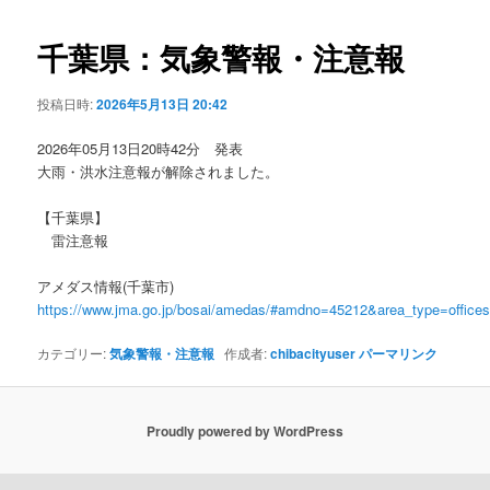
ビ
ゲ
千葉県：気象警報・注意報
ー
シ
投稿日時:
2026年5月13日 20:42
ョ
ン
2026年05月13日20時42分 発表
大雨・洪水注意報が解除されました。
【千葉県】
雷注意報
アメダス情報(千葉市)
https://www.jma.go.jp/bosai/amedas/#amdno=45212&area_type=offic
カテゴリー:
気象警報・注意報
作成者:
chibacityuser
パーマリンク
Proudly powered by WordPress