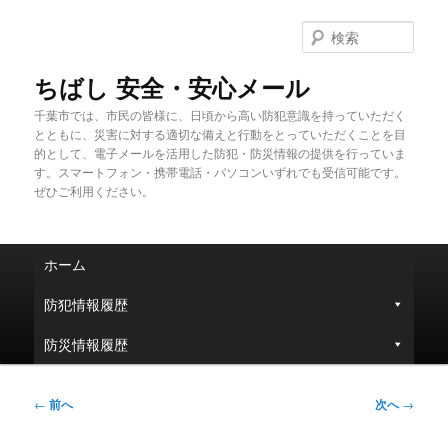
メ
イ
検
ン
索
コ
ちばし 安全・安心メール
ン
千葉市では、市民の皆様に、日頃から高い防犯意識を持っていただく
テ
とともに、災害に対する適切な備えと行動をとっていただくことを目
ン
的として、電子メールを活用した防犯・防災情報の提供を行っていま
ツ
す。スマートフォン・携帯電話・パソコンいずれでも受信可能です。
へ
ぜひご利用ください。
移
動
メ
ホーム
イ
ン
防犯情報履歴
メ
ニ
防災情報履歴
ュ
ー
投
←
前へ
次へ
→
稿
ナ