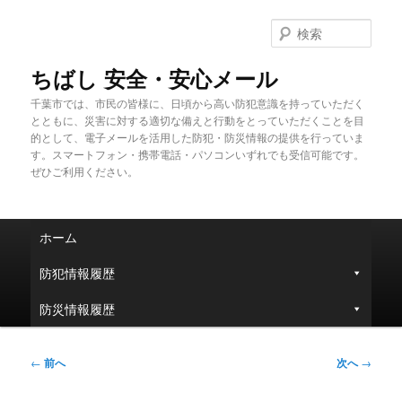
メ
イ
検
ン
索
コ
ちばし 安全・安心メール
ン
千葉市では、市民の皆様に、日頃から高い防犯意識を持っていただく
テ
とともに、災害に対する適切な備えと行動をとっていただくことを目
ン
的として、電子メールを活用した防犯・防災情報の提供を行っていま
ツ
す。スマートフォン・携帯電話・パソコンいずれでも受信可能です。
へ
ぜひご利用ください。
移
動
メ
ホーム
イ
ン
防犯情報履歴
メ
ニ
防災情報履歴
ュ
ー
投
←
前へ
次へ
→
稿
ナ