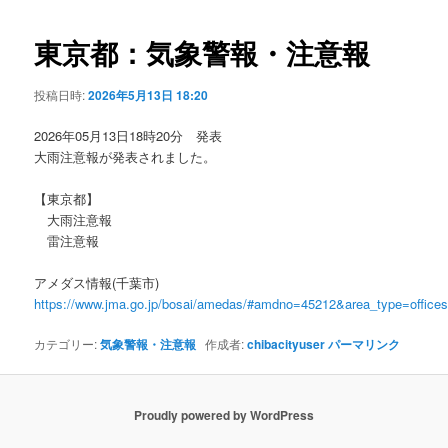
ビ
ゲ
東京都：気象警報・注意報
ー
シ
投稿日時:
2026年5月13日 18:20
ョ
ン
2026年05月13日18時20分 発表
大雨注意報が発表されました。
【東京都】
大雨注意報
雷注意報
アメダス情報(千葉市)
https://www.jma.go.jp/bosai/amedas/#amdno=45212&area_type=offic
カテゴリー:
気象警報・注意報
作成者:
chibacityuser
パーマリンク
Proudly powered by WordPress