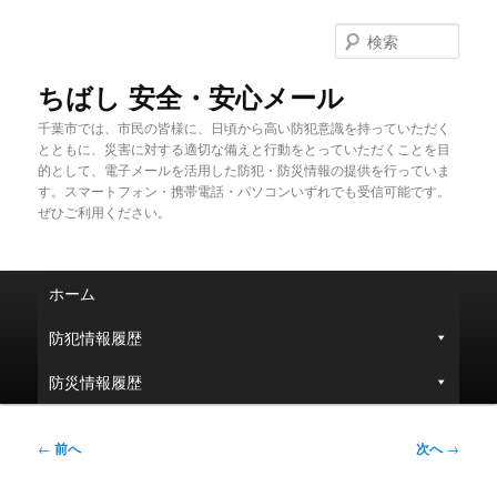
メ
イ
検
ン
索
コ
ちばし 安全・安心メール
ン
千葉市では、市民の皆様に、日頃から高い防犯意識を持っていただく
テ
とともに、災害に対する適切な備えと行動をとっていただくことを目
ン
的として、電子メールを活用した防犯・防災情報の提供を行っていま
ツ
す。スマートフォン・携帯電話・パソコンいずれでも受信可能です。
へ
ぜひご利用ください。
移
動
メ
ホーム
イ
ン
防犯情報履歴
メ
ニ
防災情報履歴
ュ
ー
投
←
前へ
次へ
→
稿
ナ