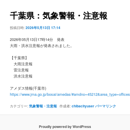
ビ
ゲ
千葉県：気象警報・注意報
ー
シ
投稿日時:
2026年5月13日 17:14
ョ
ン
2026年05月13日17時14分 発表
大雨・洪水注意報が発表されました。
【千葉県】
大雨注意報
雷注意報
洪水注意報
アメダス情報(千葉市)
https://www.jma.go.jp/bosai/amedas/#amdno=45212&area_type=offic
カテゴリー:
気象警報・注意報
作成者:
chibacityuser
パーマリンク
Proudly powered by WordPress