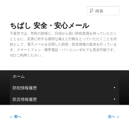
メ
イ
検
ン
索
コ
ちばし 安全・安心メール
ン
千葉市では、市民の皆様に、日頃から高い防犯意識を持っていただく
テ
とともに、災害に対する適切な備えと行動をとっていただくことを目
ン
的として、電子メールを活用した防犯・防災情報の提供を行っていま
ツ
す。スマートフォン・携帯電話・パソコンいずれでも受信可能です。
へ
ぜひご利用ください。
移
動
メ
ホーム
イ
ン
防犯情報履歴
メ
ニ
防災情報履歴
ュ
ー
投
←
前へ
次へ
→
稿
ナ