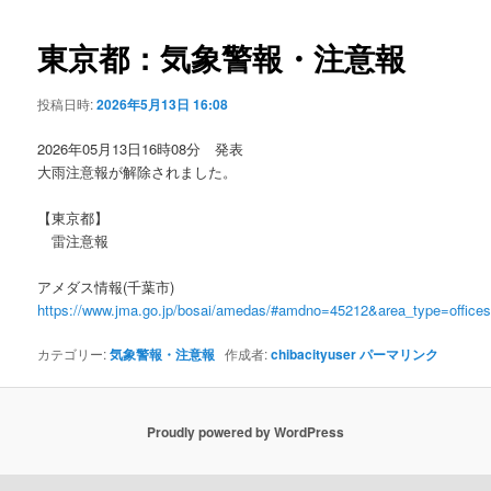
ビ
ゲ
東京都：気象警報・注意報
ー
シ
投稿日時:
2026年5月13日 16:08
ョ
ン
2026年05月13日16時08分 発表
大雨注意報が解除されました。
【東京都】
雷注意報
アメダス情報(千葉市)
https://www.jma.go.jp/bosai/amedas/#amdno=45212&area_type=offic
カテゴリー:
気象警報・注意報
作成者:
chibacityuser
パーマリンク
Proudly powered by WordPress