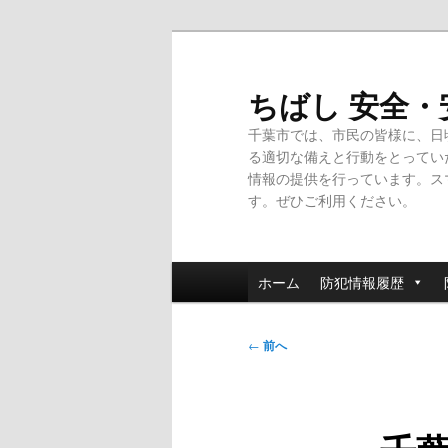
メ
イ
ン
ちばし 安全
コ
千葉市では、市民の皆様に、日
ン
る適切な備えと行動をとってい
テ
情報の提供を行っています。ス
ン
す。ぜひご利用ください。
ツ
へ
移
メ
動
ホーム
防犯情報履歴
イ
ン
投
メ
←
前へ
稿
ニ
ナ
ュ
ビ
ー
ゲ