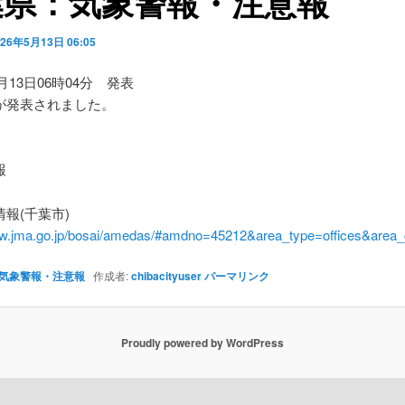
葉県：気象警報・注意報
026年5月13日 06:05
5月13日06時04分 発表
が発表されました。
】
報
報(千葉市)
ww.jma.go.jp/bosai/amedas/#amdno=45212&area_type=offices&are
気象警報・注意報
作成者:
chibacityuser
パーマリンク
Proudly powered by WordPress