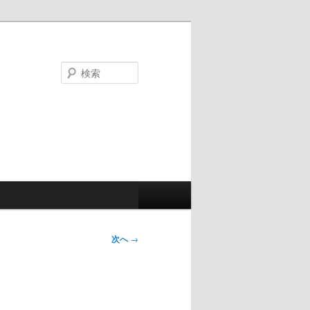
検
索
次へ
→