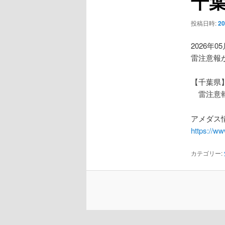
千
ー
シ
投稿日時:
2
ョ
ン
2026年0
雷注意報
【千葉県
雷注意
アメダス情
https://w
カテゴリー: