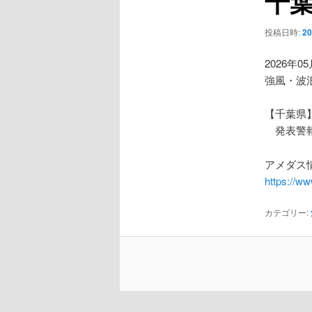
千
ー
シ
投稿日時:
2
ョ
ン
2026年0
強風・波
【千葉県
発表警報
アメダス情
https://w
カテゴリー: