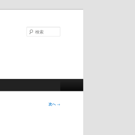
検
索
次へ
→