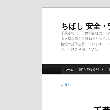
メ
イ
ン
ちばし 安全
コ
千葉市では、市民の皆様に、日
ン
る適切な備えと行動をとってい
テ
情報の提供を行っています。ス
ン
す。ぜひご利用ください。
ツ
へ
移
メ
動
ホーム
防犯情報履歴
イ
ン
投
メ
←
前へ
稿
ニ
ナ
ュ
ビ
ー
ゲ