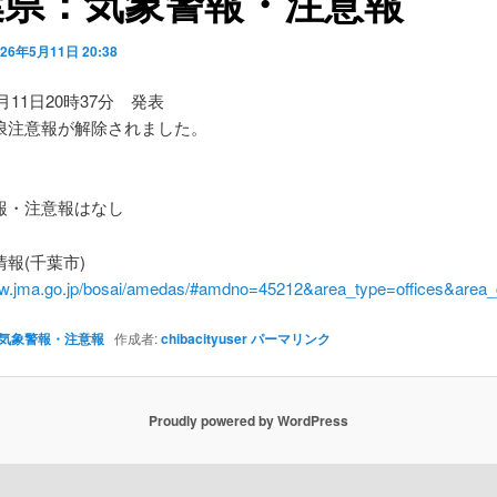
葉県：気象警報・注意報
026年5月11日 20:38
5月11日20時37分 発表
浪注意報が解除されました。
】
・注意報はなし
報(千葉市)
ww.jma.go.jp/bosai/amedas/#amdno=45212&area_type=offices&are
気象警報・注意報
作成者:
chibacityuser
パーマリンク
Proudly powered by WordPress